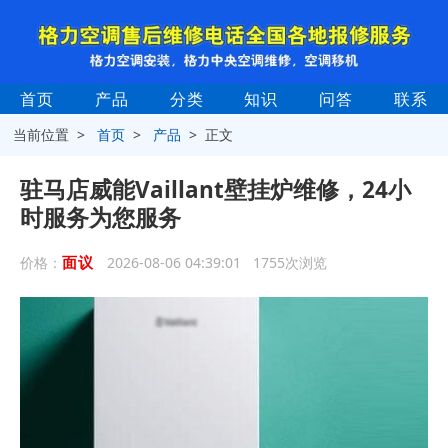
首页
产品
分类
知识
问答
联系
当前位置 >
首页
>
产品
> 正文
驻马店威能Vaillant壁挂炉维修，24小
时服务为您服务
面议
价格：
2026-08-06 04:39:01 1755次浏览