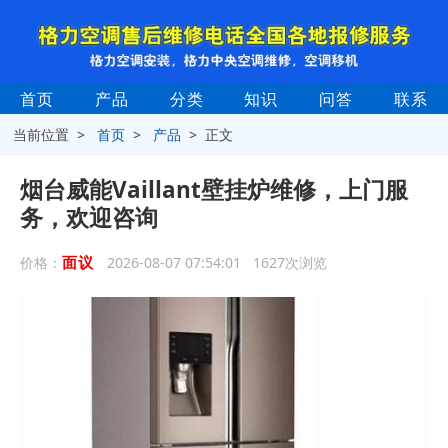
首页
产品
分类
知识
问答
联系
当前位置 >
首页
>
产品
> 正文
烟台威能Vaillant壁挂炉维修，上门服
务，欢迎咨询
面议
价格：
2026-08-07 07:54:01 1627次浏览